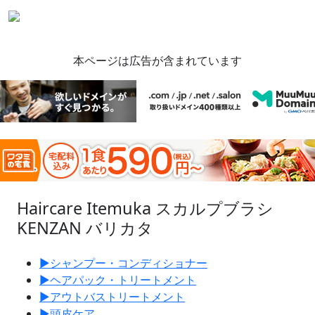
本ページは広告が含まれています
Haircare Item
uka スカルプブラシ
KENZAN バリカタ
▶︎
シャンプー・コンディショナー
▶︎
ヘアパック・トリートメント
▶︎
アウトバストリートメント
▶︎
頭皮ケア