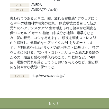
AVEDA
メーカー
AVEDA(アヴェダ)
ブランド
失われつつあるときに。髪、溢れる密度感* アヴェダによ
る20年の植物科学研究の結集。 頭皮環境に着目した新次
元*1のヘアデンスケア*2 生命感あふれる健やかな頭皮を
保つスカルプ セラム 植物由来成分が地肌に素早くなじ
み、髪の根元にコシを与えます。 頭皮を頭皮ストレス*3
から保護し、健康的なヘアサイクル*4 をサポートしま
す。 *使用感や仕上がりなどの使用テストに基づく。 *1ア
ヴェダにおける。*2ハリ・コシ・ボリューム感のある髪の
ための、頭皮と髪のお手入れのこと。*3乾燥など。*4頭
皮・毛髪の汚れを落としてうるおいを与えるなど、髪と頭
皮を健やかな状態に保つこと。
http://www.aveda.jp/
公式サイト
もくじ