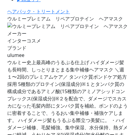
ヘアパック・トリートメント
ウルミープレミアム リペアプロテイン ヘアマスク
メーカー
インターコスメ
ブランド
ulumee
ウルミー史上最高峰のうるぷる仕上げ ハイダメージ髪
も長時間、しっとりまとまる集中補修ヘアマスク ＼週
１〜2回のプレミアムケア／ タンパク質ボンドケア処方
採用 5種類のプロテイン(保湿成分)※１とタンパク質の
構成成分であるアミノ酸(15種類のアミノアシッドコン
プレックス(保湿成分))※２を配合で、ダメージでスカス
カになった毛髪内部にタンパク質を補給。ボンドのよう
に密着することで、うるおい集中補修・補強ケアしま
す。 ハイダメージ髪もうるぷる際立つ美髪に。 ・ハイ
ダメージ補修、毛髪補強、集中保湿、水分保持、熱ダメ
ージ軽減、うねりケア ※1(保湿成分)加水分解ウールキ