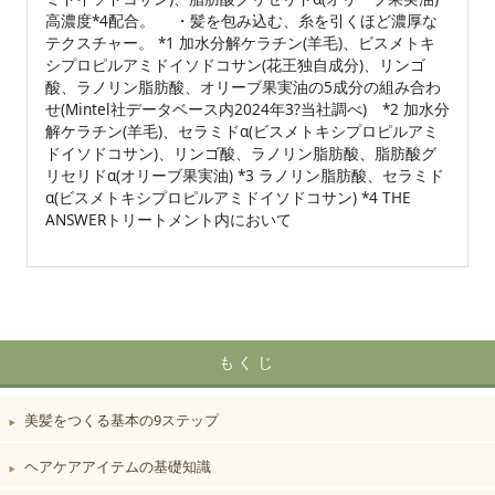
高濃度*4配合。 ・髪を包み込む、糸を引くほど濃厚な
テクスチャー。 *1 加水分解ケラチン(羊毛)、ビスメトキ
シプロピルアミドイソドコサン(花王独自成分)、リンゴ
酸、ラノリン脂肪酸、オリーブ果実油の5成分の組み合わ
せ(Mintel社データベース内2024年3?当社調べ) *2 加水分
解ケラチン(羊毛)、セラミドα(ビスメトキシプロピルアミ
ドイソドコサン)、リンゴ酸、ラノリン脂肪酸、脂肪酸グ
リセリドα(オリーブ果実油) *3 ラノリン脂肪酸、セラミド
α(ビスメトキシプロピルアミドイソドコサン) *4 THE
ANSWERトリートメント内において
もくじ
美髪をつくる基本の9ステップ
▶︎
ヘアケアアイテムの基礎知識
▶︎