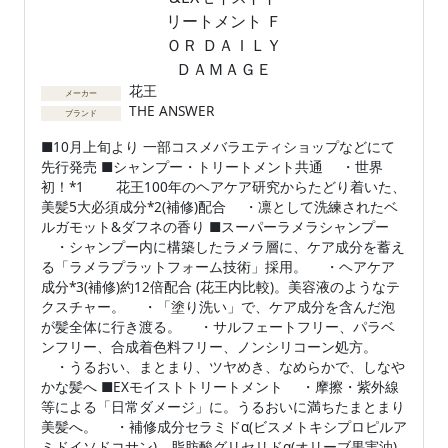
花王
メーカー
THE ANSWER
ブランド
■10月上旬より 一部コスメバラエティショップなどにて
先行発売 ■シャンプー・トリートメント共通 ・世界
初！*1 花王100年のヘアケア研究からたどり着いた、
美髪5大必須成分*2(補修)配合 ・凛として洗練されたベ
ルガモット&ダフネの香り ■スーパーラメラシャンプー
・シャンプー内に構築したラメラ層に、ケア成分を蓄え
る「ラメラプラットフォーム技術」採用。 ・ヘアケア
成分*3(補修)約12倍配合 (花王内比較)。美容液のようなテ
クスチャー。 ・「塗り洗い」で、ケア成分を含んだ泡
が髪全体に行き渡る。 ・サルフェートフリー、パラベ
ンフリー、合成着色料フリー、ノンシリコーン処方。
・うるおい、まとまり、ツヤめき、なめらかで、しなや
かな髪へ ■EXモイストトリートメント ・摩擦・紫外線
等による「日常ダメージ」に。うるおいに満ちたまとまり
美髪へ。 ・補修成分セラミドα(ビスメトキシプロピルア
ミドイソドコサン)、脂肪酸グリセリドα(オリーブ果実油)